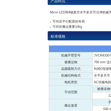
产品特点
Micro LED用4轴真空水平多关节洁净机械
可对应平行配置的布局
可对应搬运重量10kg
标准规格
机械手臂型号
JVCR4330-
被搬运物
700 mm 适
晶圆吸附方式
利用O型胶
机械结构格式
水平多关节
电机类型
AC伺服电
被搬送物
可动范围
1
手
搬运速度
640 