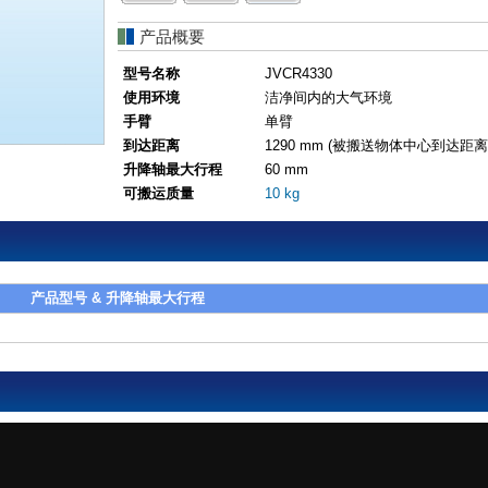
产品概要
型号名称
JVCR4330
使用环境
洁净间内的大气环境
手臂
单臂
到达距离
1290 mm (被搬送物体中心到达距离
升降轴最大行程
60 mm
可搬运质量
10 kg
产品型号 & 升降轴最大行程