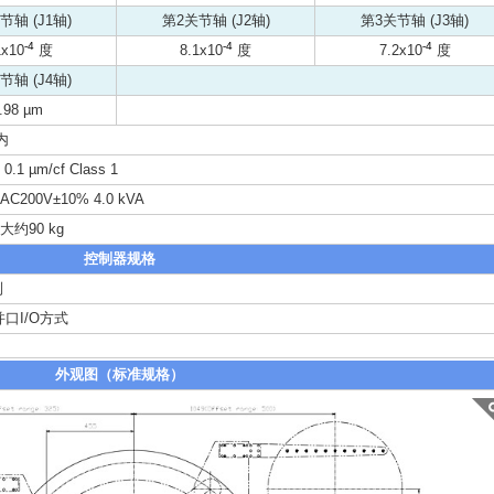
节轴 (J1轴)
第2关节轴 (J2轴)
第3关节轴 (J3轴)
-4
-4
-4
1x10
度
8.1x10
度
7.2x10
度
节轴 (J4轴)
.98 µm
内
1 µm/cf Class 1
200V±10% 4.0 kVA
约90 kg
控制器规格
列
并口I/O方式
外观图（标准规格）