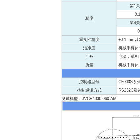
第1关
8.
精度
第4关
0
重复性精度
±0.1 mm以
洁净度
机械手臂体: 0.
厂务
电源：単相 AC
质量
机械手臂体 大
控制器型号
C5000S系
控制通讯方式
RS232C及
测试机型：JVCR4330-060-AM