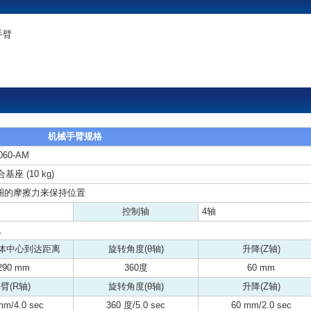
手臂
机械手臂规格
060-AM
合基座 (10 kg)
圈的摩擦力来保持位置
控制轴
4轴
机
体中心到达距离
旋转角度(θ轴)
升降(Z轴)
290 mm
360度
60 mm
臂(R轴)
旋转角度(θ轴)
升降(Z轴)
mm/4.0 sec
360 度/5.0 sec
60 mm/2.0 sec