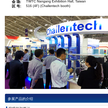
会 场
TWTC Nangang Exhibition Hall, Taiwan
区 号
516 (4F) (Challentech booth)
参展产品的介绍