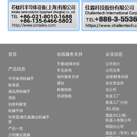
首页
在线服务支持
企业信息
手册/故障对应
公司简介
产品信息
常见咨询
公司沿革
海外服务支持
业绩/财务内容
半导体用机械手
通知
东京营业所
校准器
检修指南
总公司
液晶用机械手
培训指南
佐波工厂
系统
尾道工厂介绍
伯努利吸笔
JEL高知
机械手指
捷益尔(上海)
培养皿/微孔板搬运机械手
机器人有限公司
臂
韩国分公司
产品一览
捷益尔（常州）机
介绍搬运视频