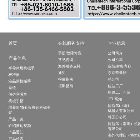
首页
在线服务支持
企业信息
手册/故障对应
公司简介
产品信息
常见咨询
公司沿革
海外服务支持
业绩/财务内容
半导体用机械手
通知
东京营业所
校准器
检修指南
总公司
液晶用机械手
培训指南
佐波工厂
系统
尾道工厂介绍
伯努利吸笔
JEL高知
机械手指
捷益尔(上海)
培养皿/微孔板搬运机械手
机器人有限公司
臂
韩国分公司
产品一览
捷益尔（常州）机
介绍搬运视频
有限公司
产品通知
海外代理店・协力
产品检索