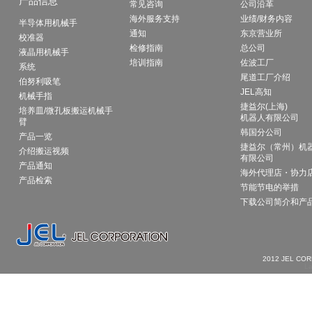
产品信息
常见咨询
公司沿革
海外服务支持
业绩/财务内容
半导体用机械手
通知
东京营业所
校准器
检修指南
总公司
液晶用机械手
培训指南
佐波工厂
系统
尾道工厂介绍
伯努利吸笔
JEL高知
机械手指
捷益尔(上海)
培养皿/微孔板搬运机械手
机器人有限公司
臂
韩国分公司
产品一览
捷益尔（常州）机
介绍搬运视频
有限公司
产品通知
海外代理店・协力
产品检索
节能节电的举措
下载公司简介和产
2012 JEL CO
La