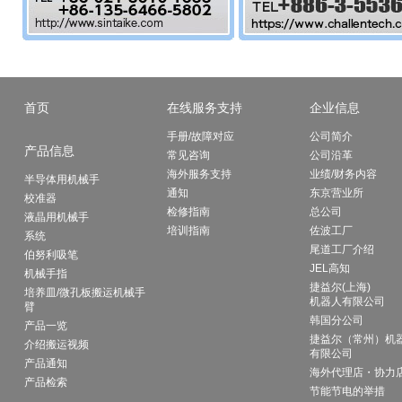
首页
在线服务支持
企业信息
手册/故障对应
公司简介
产品信息
常见咨询
公司沿革
海外服务支持
业绩/财务内容
半导体用机械手
通知
东京营业所
校准器
检修指南
总公司
液晶用机械手
培训指南
佐波工厂
系统
尾道工厂介绍
伯努利吸笔
JEL高知
机械手指
捷益尔(上海)
培养皿/微孔板搬运机械手
机器人有限公司
臂
韩国分公司
产品一览
捷益尔（常州）机
介绍搬运视频
有限公司
产品通知
海外代理店・协力
产品检索
节能节电的举措