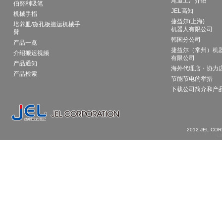
尾道工厂介绍
伯努利吸笔
JEL高知
机械手指
捷益尔(上海)
培养皿/微孔板搬运机械手
机器人有限公司
臂
韩国分公司
产品一览
捷益尔（常州）机
介绍搬运视频
有限公司
产品通知
海外代理店・协力
产品检索
节能节电的举措
下载公司简介和产
2012 JEL CO
La