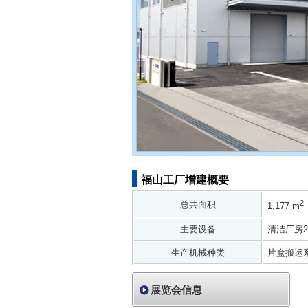
福山工厂增建概要
2
总共面积
1,177 m
主要设备
清洁厂房
生产机械种类
片盒搬运
展览会信息