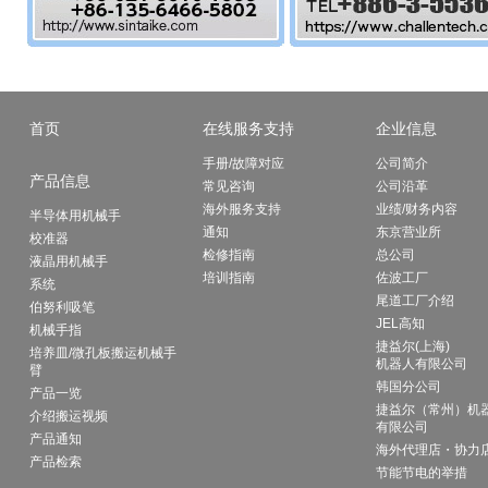
首页
在线服务支持
企业信息
手册/故障对应
公司简介
产品信息
常见咨询
公司沿革
海外服务支持
业绩/财务内容
半导体用机械手
通知
东京营业所
校准器
检修指南
总公司
液晶用机械手
培训指南
佐波工厂
系统
尾道工厂介绍
伯努利吸笔
JEL高知
机械手指
捷益尔(上海)
培养皿/微孔板搬运机械手
机器人有限公司
臂
韩国分公司
产品一览
捷益尔（常州）机
介绍搬运视频
有限公司
产品通知
海外代理店・协力
产品检索
节能节电的举措