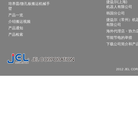
捷益尔(上海)
培养皿/微孔板搬运机械手
机器人有限公司
臂
韩国分公司
产品一览
捷益尔（常州）机
介绍搬运视频
有限公司
产品通知
海外代理店・协力
产品检索
节能节电的举措
下载公司简介和产
2012 JEL CO
La