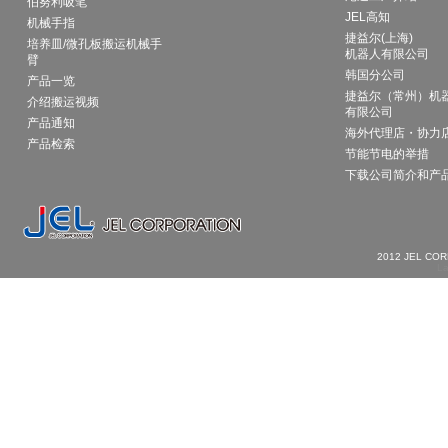
伯努利吸笔
JEL高知
机械手指
捷益尔(上海)
培养皿/微孔板搬运机械手
机器人有限公司
臂
韩国分公司
产品一览
捷益尔（常州）机
介绍搬运视频
有限公司
产品通知
海外代理店・协力
产品检索
节能节电的举措
下载公司简介和产
2012 JEL CO
La