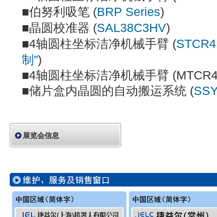
■伯努利吸笔 (
BRP Series
)
■晶圆校准器 (
SAL38C3HV
)
■4轴圆柱坐标洁净机械手臂 (
STCR
制”
)
■4轴圆柱坐标洁净机械手臂 (MTCR41
■储片盒内晶圆的自动搬运系统 (
SSY
展览会信息