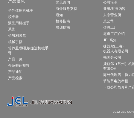
产品信息
常见咨询
公司沿革
暑假通知
海外服务支持
业绩/财务内容
半导体用机械手
休假日：8/13（周三）～8/17（周日）
通知
东京营业所
校准器
2025年07月01日
检修指南
总公司
液晶用机械手
尾道工厂建筑指南（预定2026年10月开
培训指南
佐波工厂
系统
尾道工厂介绍
伯努利吸笔
JEL高知
机械手指
捷益尔(上海)
培养皿/微孔板搬运机械手
2025年04月17日
机器人有限公司
臂
介绍在
SEMICON JAPAN 2024
展出的产
韩国分公司
产品一览
捷益尔（常州）机
介绍搬运视频
有限公司
产品通知
海外代理店・协力
2025年04月08日
产品检索
节能节电的举措
黄金周休假通知
下载公司简介和产
休假日：4/26（周六）,4/27（周日）,4/2
5/6（周二）
2025年03月28日
SEMICON CHINA 2025
2012 JEL CO
感谢各位的光临。
La
2025年02月21日